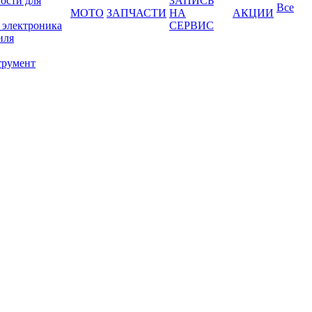
ости для
ЗАПИСЬ
Все
МОТО
ЗАПЧАСТИ
НА
АКЦИИ
 электроника
СЕРВИС
иля
трумент