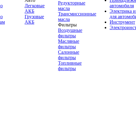
Авто
Принадлежн
Редукторные
по
Легковые
автомобиля
масла
АКБ
Электрика и
Трансмиссионные
по
Грузовые
для автомоб
масла
ам
АКБ
Инструмент
Фильтры
Электроинс
Воздушные
фильтры
Масляные
фильтры
Салонные
фильтры
Топливные
фильтры