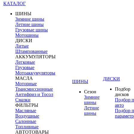
КАТАЛОГ
ШИНЫ
Зимние шины
Летние шины
Грузовые шины
Мотошины
ДИСКИ
Литые
Штампованные
АККУМУЛЯТОРЫ
Легковые
Грузовые
Мотоаккумуляторы
МАСЛА
ДИСКИ
ШИНЫ
Моторные
Трансмиссионные
Подбор
Сезон
Антифриз и Тосол
дисков
Зимние
Смазки
Подбор 
шины
ФИЛЬТРЫ
авто
Летние
Масляные
Подбор 
шины
Воздушные
параметр
Салонные
Топливные
АВТОТОВАРЫ