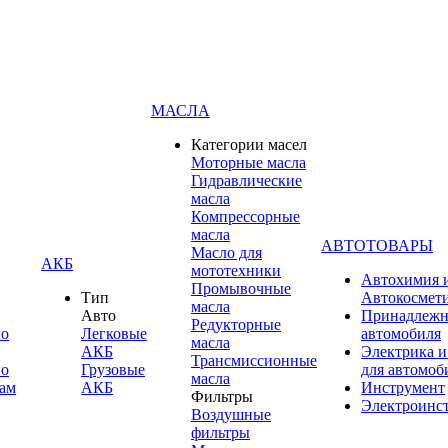
МАСЛА
Категории масел
Моторные масла
Гидравлические
масла
Компрессорные
масла
АВТОТОВАРЫ
Масло для
АКБ
мототехники
Автохимия 
Промывочные
Тип
Автокосмет
масла
Авто
Принадлежн
Редукторные
по
Легковые
автомобиля
масла
АКБ
Электрика и
Трансмиссионные
по
Грузовые
для автомоб
масла
ам
АКБ
Инструмент
Фильтры
Электроинс
Воздушные
фильтры