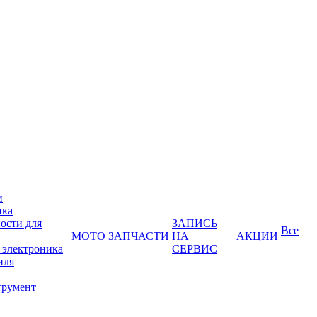
и
ика
ости для
ЗАПИСЬ
Все
МОТО
ЗАПЧАСТИ
НА
АКЦИИ
 электроника
СЕРВИС
иля
трумент