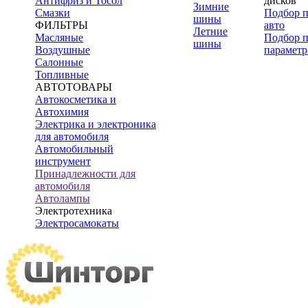
Антифриз и Тосол
дисков
Зимние
Смазки
Подбор 
шины
ФИЛЬТРЫ
авто
Летние
Масляные
Подбор 
шины
Воздушные
параметр
Салонные
Топливные
АВТОТОВАРЫ
Автокосметика и
Автохимия
Электрика и электроника
для автомобиля
Автомобильный
инструмент
Принадлежности для
автомобиля
Автолампы
Электротехника
Электросамокаты