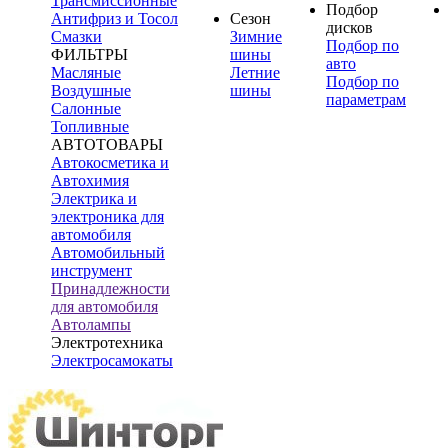
Трансмиссионные
Подбор
Антифриз и Тосол
Сезон
дисков
Смазки
Зимние
Подбор по
ФИЛЬТРЫ
шины
авто
Масляные
Летние
Подбор по
Воздушные
шины
параметрам
Салонные
Топливные
АВТОТОВАРЫ
Автокосметика и
Автохимия
Электрика и
электроника для
автомобиля
Автомобильный
инструмент
Принадлежности
для автомобиля
Автолампы
Электротехника
Электросамокаты