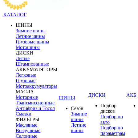
КАТАЛОГ
ШИНЫ
Зимние шины
Летние шины
Грузовые шины
Мотошины
ДИСКИ
Литые
Штампованные
АККУМУЛЯТОРЫ
Легковые
Грузовые
Мотоаккумуляторы
МАСЛА
ДИСКИ
АКБ
Моторные
ШИНЫ
Трансмиссионные
Подбор
Антифриз и Тосол
Сезон
дисков
Смазки
Зимние
Подбор по
ФИЛЬТРЫ
шины
авто
Масляные
Летние
Подбор по
Воздушные
шины
параметрам
Салонные