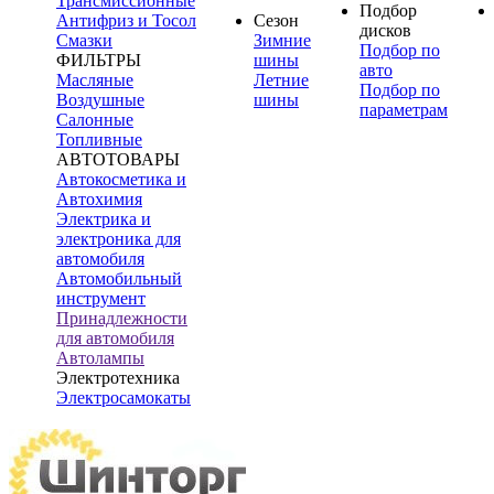
Трансмиссионные
Подбор
Антифриз и Тосол
Сезон
дисков
Смазки
Зимние
Подбор по
ФИЛЬТРЫ
шины
авто
Масляные
Летние
Подбор по
Воздушные
шины
параметрам
Салонные
Топливные
АВТОТОВАРЫ
Автокосметика и
Автохимия
Электрика и
электроника для
автомобиля
Автомобильный
инструмент
Принадлежности
для автомобиля
Автолампы
Электротехника
Электросамокаты