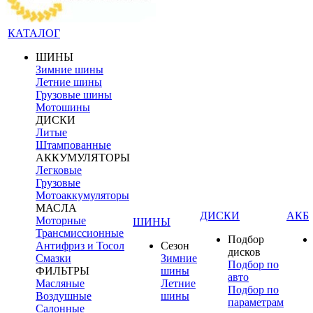
КАТАЛОГ
ШИНЫ
Зимние шины
Летние шины
Грузовые шины
Мотошины
ДИСКИ
Литые
Штампованные
АККУМУЛЯТОРЫ
Легковые
Грузовые
Мотоаккумуляторы
МАСЛА
ДИСКИ
АКБ
Моторные
ШИНЫ
Трансмиссионные
Подбор
Антифриз и Тосол
Сезон
дисков
Смазки
Зимние
Подбор по
ФИЛЬТРЫ
шины
авто
Масляные
Летние
Подбор по
Воздушные
шины
параметрам
Салонные