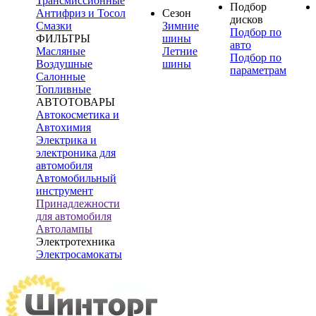
Трансмиссионные
Подбор
Антифриз и Тосол
Сезон
дисков
Смазки
Зимние
Подбор по
ФИЛЬТРЫ
шины
авто
Масляные
Летние
Подбор по
Воздушные
шины
параметрам
Салонные
Топливные
АВТОТОВАРЫ
Автокосметика и
Автохимия
Электрика и
электроника для
автомобиля
Автомобильный
инструмент
Принадлежности
для автомобиля
Автолампы
Электротехника
Электросамокаты