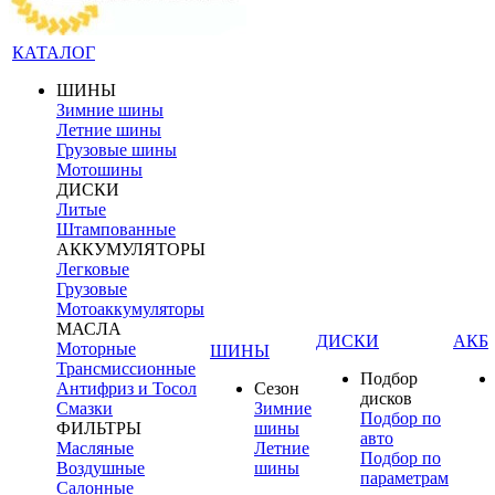
КАТАЛОГ
ШИНЫ
Зимние шины
Летние шины
Грузовые шины
Мотошины
ДИСКИ
Литые
Штампованные
АККУМУЛЯТОРЫ
Легковые
Грузовые
Мотоаккумуляторы
МАСЛА
ДИСКИ
АКБ
Моторные
ШИНЫ
Трансмиссионные
Подбор
Антифриз и Тосол
Сезон
дисков
Смазки
Зимние
Подбор по
ФИЛЬТРЫ
шины
авто
Масляные
Летние
Подбор по
Воздушные
шины
параметрам
Салонные