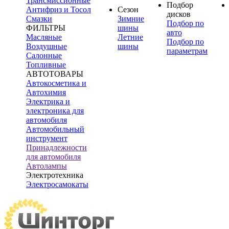
Трансмиссионные
Подбор
Антифриз и Тосол
Сезон
дисков
Смазки
Зимние
Подбор по
ФИЛЬТРЫ
шины
авто
Масляные
Летние
Подбор по
Воздушные
шины
параметрам
Салонные
Топливные
АВТОТОВАРЫ
Автокосметика и
Автохимия
Электрика и
электроника для
автомобиля
Автомобильный
инструмент
Принадлежности
для автомобиля
Автолампы
Электротехника
Электросамокаты