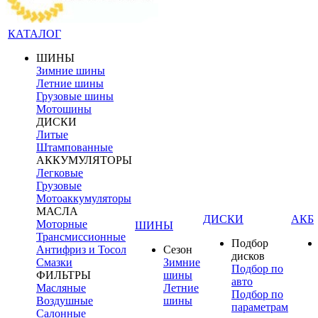
КАТАЛОГ
ШИНЫ
Зимние шины
Летние шины
Грузовые шины
Мотошины
ДИСКИ
Литые
Штампованные
АККУМУЛЯТОРЫ
Легковые
Грузовые
Мотоаккумуляторы
МАСЛА
ДИСКИ
АКБ
Моторные
ШИНЫ
Трансмиссионные
Подбор
Антифриз и Тосол
Сезон
дисков
Смазки
Зимние
Подбор по
ФИЛЬТРЫ
шины
авто
Масляные
Летние
Подбор по
Воздушные
шины
параметрам
Салонные