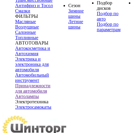
Трансмиссионные
Подбор
Антифриз и Тосол
Сезон
дисков
Смазки
Зимние
Подбор по
ФИЛЬТРЫ
шины
авто
Масляные
Летние
Подбор по
Воздушные
шины
параметрам
Салонные
Топливные
АВТОТОВАРЫ
Автокосметика и
Автохимия
Электрика и
электроника для
автомобиля
Автомобильный
инструмент
Принадлежности
для автомобиля
Автолампы
Электротехника
Электросамокаты