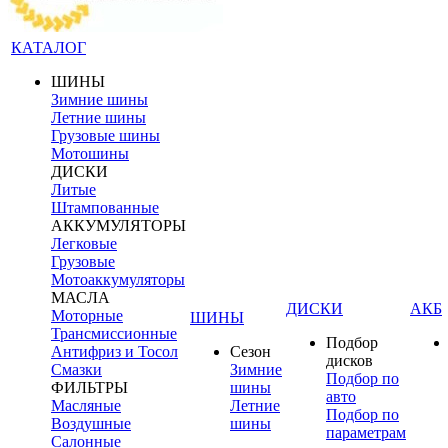
КАТАЛОГ
ШИНЫ
Зимние шины
Летние шины
Грузовые шины
Мотошины
ДИСКИ
Литые
Штампованные
АККУМУЛЯТОРЫ
Легковые
Грузовые
Мотоаккумуляторы
МАСЛА
ДИСКИ
АКБ
Моторные
ШИНЫ
Трансмиссионные
Подбор
Антифриз и Тосол
Сезон
дисков
Смазки
Зимние
Подбор по
ФИЛЬТРЫ
шины
авто
Масляные
Летние
Подбор по
Воздушные
шины
параметрам
Салонные