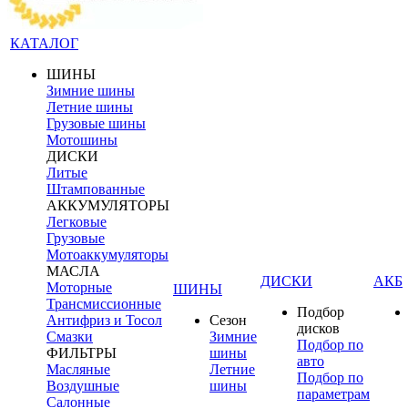
КАТАЛОГ
ШИНЫ
Зимние шины
Летние шины
Грузовые шины
Мотошины
ДИСКИ
Литые
Штампованные
АККУМУЛЯТОРЫ
Легковые
Грузовые
Мотоаккумуляторы
МАСЛА
ДИСКИ
АКБ
Моторные
ШИНЫ
Трансмиссионные
Подбор
Антифриз и Тосол
Сезон
дисков
Смазки
Зимние
Подбор по
ФИЛЬТРЫ
шины
авто
Масляные
Летние
Подбор по
Воздушные
шины
параметрам
Салонные