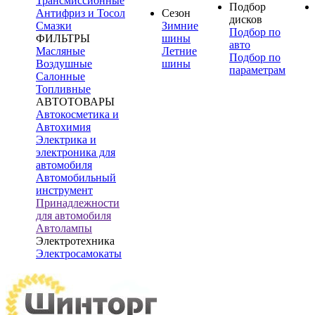
Трансмиссионные
Подбор
Антифриз и Тосол
Сезон
дисков
Смазки
Зимние
Подбор по
ФИЛЬТРЫ
шины
авто
Масляные
Летние
Подбор по
Воздушные
шины
параметрам
Салонные
Топливные
АВТОТОВАРЫ
Автокосметика и
Автохимия
Электрика и
электроника для
автомобиля
Автомобильный
инструмент
Принадлежности
для автомобиля
Автолампы
Электротехника
Электросамокаты