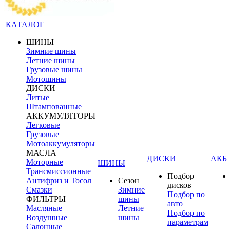
КАТАЛОГ
ШИНЫ
Зимние шины
Летние шины
Грузовые шины
Мотошины
ДИСКИ
Литые
Штампованные
АККУМУЛЯТОРЫ
Легковые
Грузовые
Мотоаккумуляторы
МАСЛА
ДИСКИ
АКБ
Моторные
ШИНЫ
Трансмиссионные
Подбор
Антифриз и Тосол
Сезон
дисков
Смазки
Зимние
Подбор по
ФИЛЬТРЫ
шины
авто
Масляные
Летние
Подбор по
Воздушные
шины
параметрам
Салонные