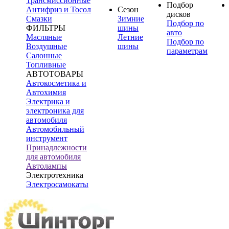
Трансмиссионные
Подбор
Антифриз и Тосол
Сезон
дисков
Смазки
Зимние
Подбор по
ФИЛЬТРЫ
шины
авто
Масляные
Летние
Подбор по
Воздушные
шины
параметрам
Салонные
Топливные
АВТОТОВАРЫ
Автокосметика и
Автохимия
Электрика и
электроника для
автомобиля
Автомобильный
инструмент
Принадлежности
для автомобиля
Автолампы
Электротехника
Электросамокаты