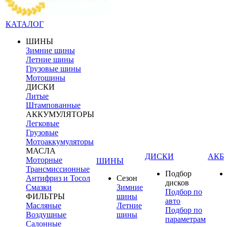
КАТАЛОГ
ШИНЫ
Зимние шины
Летние шины
Грузовые шины
Мотошины
ДИСКИ
Литые
Штампованные
АККУМУЛЯТОРЫ
Легковые
Грузовые
Мотоаккумуляторы
МАСЛА
ДИСКИ
АКБ
Моторные
ШИНЫ
Трансмиссионные
Подбор
Антифриз и Тосол
Сезон
дисков
Смазки
Зимние
Подбор по
ФИЛЬТРЫ
шины
авто
Масляные
Летние
Подбор по
Воздушные
шины
параметрам
Салонные