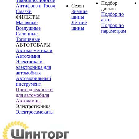
Трансмиссионные
Подбор
Антифриз и Тосол
Сезон
дисков
Смазки
Зимние
Подбор по
ФИЛЬТРЫ
шины
авто
Масляные
Летние
Подбор по
Воздушные
шины
параметрам
Салонные
Топливные
АВТОТОВАРЫ
Автокосметика и
Автохимия
Электрика и
электроника для
автомобиля
Автомобильный
инструмент
Принадлежности
для автомобиля
Автолампы
Электротехника
Электросамокаты