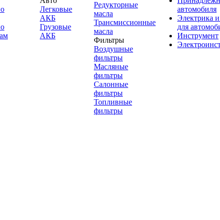
Авто
Принадлежн
Редукторные
по
Легковые
автомобиля
масла
АКБ
Электрика и
Трансмиссионные
по
Грузовые
для автомоб
масла
ам
АКБ
Инструмент
Фильтры
Электроинс
Воздушные
фильтры
Масляные
фильтры
Салонные
фильтры
Топливные
фильтры