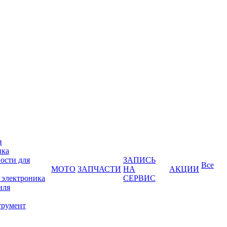
и
ика
ости для
ЗАПИСЬ
Все
МОТО
ЗАПЧАСТИ
НА
АКЦИИ
 электроника
СЕРВИС
иля
трумент