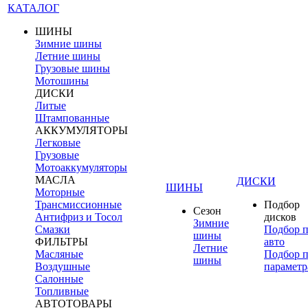
КАТАЛОГ
ШИНЫ
Зимние шины
Летние шины
Грузовые шины
Мотошины
ДИСКИ
Литые
Штампованные
АККУМУЛЯТОРЫ
Легковые
Грузовые
Мотоаккумуляторы
МАСЛА
ДИСКИ
ШИНЫ
Моторные
Трансмиссионные
Подбор
Сезон
Антифриз и Тосол
дисков
Зимние
Смазки
Подбор 
шины
ФИЛЬТРЫ
авто
Летние
Масляные
Подбор 
шины
Воздушные
параметр
Салонные
Топливные
АВТОТОВАРЫ