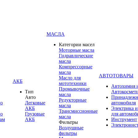
МАСЛА
Категории масел
Моторные масла
Гидравлические
масла
Компрессорные
масла
АВТОТОВАРЫ
Масло для
АКБ
мототехники
Автохимия 
Промывочные
Тип
Автокосмет
масла
Авто
Принадлежн
Редукторные
по
Легковые
автомобиля
масла
АКБ
Электрика и
Трансмиссионные
по
Грузовые
для автомоб
масла
ам
АКБ
Инструмент
Фильтры
Электроинс
Воздушные
фильтры