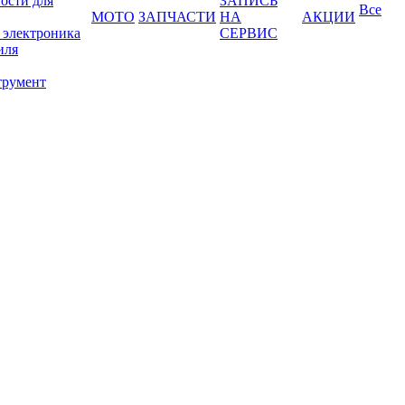
ости для
ЗАПИСЬ
Все
МОТО
ЗАПЧАСТИ
НА
АКЦИИ
 электроника
СЕРВИС
иля
трумент