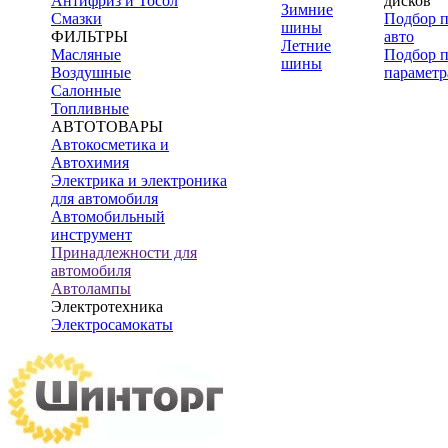
Антифриз и Тосол
дисков
Зимние
Смазки
Подбор 
шины
ФИЛЬТРЫ
авто
Летние
Масляные
Подбор 
шины
Воздушные
параметр
Салонные
Топливные
АВТОТОВАРЫ
Автокосметика и
Автохимия
Электрика и электроника
для автомобиля
Автомобильный
инструмент
Принадлежности для
автомобиля
Автолампы
Электротехника
Электросамокаты