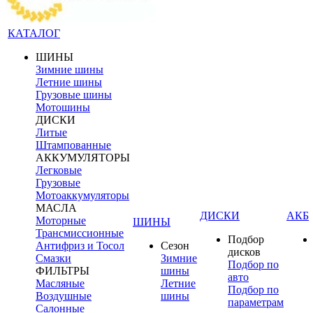
КАТАЛОГ
ШИНЫ
Зимние шины
Летние шины
Грузовые шины
Мотошины
ДИСКИ
Литые
Штампованные
АККУМУЛЯТОРЫ
Легковые
Грузовые
Мотоаккумуляторы
МАСЛА
ДИСКИ
АКБ
Моторные
ШИНЫ
Трансмиссионные
Подбор
Антифриз и Тосол
Сезон
дисков
Смазки
Зимние
Подбор по
ФИЛЬТРЫ
шины
авто
Масляные
Летние
Подбор по
Воздушные
шины
параметрам
Салонные