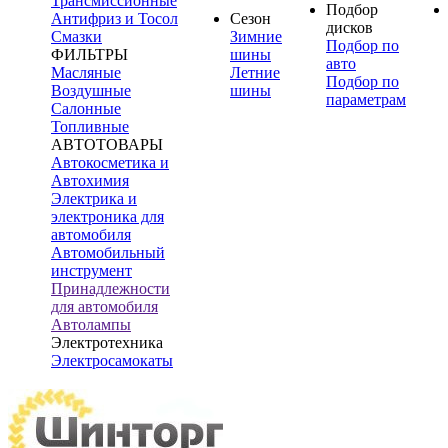
Трансмиссионные
Подбор
Антифриз и Тосол
Сезон
дисков
Смазки
Зимние
Подбор по
ФИЛЬТРЫ
шины
авто
Масляные
Летние
Подбор по
Воздушные
шины
параметрам
Салонные
Топливные
АВТОТОВАРЫ
Автокосметика и
Автохимия
Электрика и
электроника для
автомобиля
Автомобильный
инструмент
Принадлежности
для автомобиля
Автолампы
Электротехника
Электросамокаты