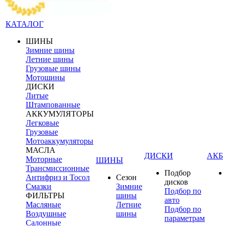
КАТАЛОГ
ШИНЫ
Зимние шины
Летние шины
Грузовые шины
Мотошины
ДИСКИ
Литые
Штампованные
АККУМУЛЯТОРЫ
Легковые
Грузовые
Мотоаккумуляторы
МАСЛА
ДИСКИ
АКБ
Моторные
ШИНЫ
Трансмиссионные
Подбор
Антифриз и Тосол
Сезон
дисков
Смазки
Зимние
Подбор по
ФИЛЬТРЫ
шины
авто
Масляные
Летние
Подбор по
Воздушные
шины
параметрам
Салонные