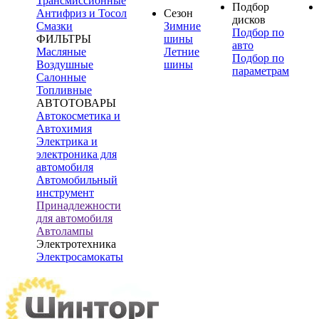
Трансмиссионные
Подбор
Антифриз и Тосол
Сезон
дисков
Смазки
Зимние
Подбор по
ФИЛЬТРЫ
шины
авто
Масляные
Летние
Подбор по
Воздушные
шины
параметрам
Салонные
Топливные
АВТОТОВАРЫ
Автокосметика и
Автохимия
Электрика и
электроника для
автомобиля
Автомобильный
инструмент
Принадлежности
для автомобиля
Автолампы
Электротехника
Электросамокаты