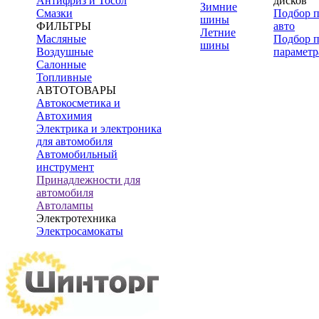
Антифриз и Тосол
дисков
Зимние
Смазки
Подбор 
шины
ФИЛЬТРЫ
авто
Летние
Масляные
Подбор 
шины
Воздушные
параметр
Салонные
Топливные
АВТОТОВАРЫ
Автокосметика и
Автохимия
Электрика и электроника
для автомобиля
Автомобильный
инструмент
Принадлежности для
автомобиля
Автолампы
Электротехника
Электросамокаты