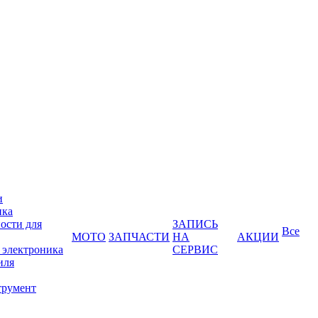
и
ика
ости для
ЗАПИСЬ
Все
МОТО
ЗАПЧАСТИ
НА
АКЦИИ
 электроника
СЕРВИС
иля
трумент