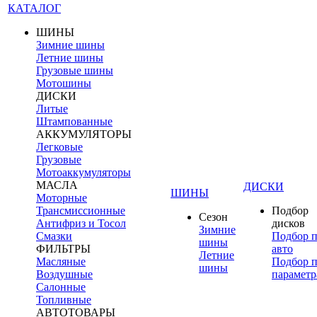
КАТАЛОГ
ШИНЫ
Зимние шины
Летние шины
Грузовые шины
Мотошины
ДИСКИ
Литые
Штампованные
АККУМУЛЯТОРЫ
Легковые
Грузовые
Мотоаккумуляторы
МАСЛА
ДИСКИ
ШИНЫ
Моторные
Трансмиссионные
Подбор
Сезон
Антифриз и Тосол
дисков
Зимние
Смазки
Подбор 
шины
ФИЛЬТРЫ
авто
Летние
Масляные
Подбор 
шины
Воздушные
параметр
Салонные
Топливные
АВТОТОВАРЫ