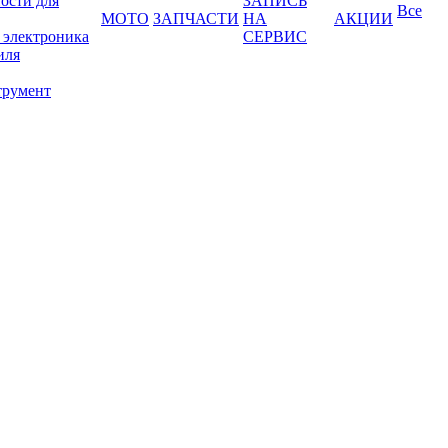
ости для
ЗАПИСЬ
Все
МОТО
ЗАПЧАСТИ
НА
АКЦИИ
 электроника
СЕРВИС
иля
трумент