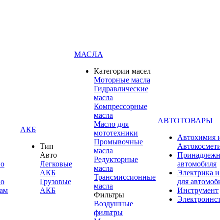
МАСЛА
Категории масел
Моторные масла
Гидравлические
масла
Компрессорные
масла
АВТОТОВАРЫ
Масло для
АКБ
мототехники
Автохимия 
Промывочные
Тип
Автокосмет
масла
Авто
Принадлежн
Редукторные
по
Легковые
автомобиля
масла
АКБ
Электрика и
Трансмиссионные
по
Грузовые
для автомоб
масла
ам
АКБ
Инструмент
Фильтры
Электроинс
Воздушные
фильтры