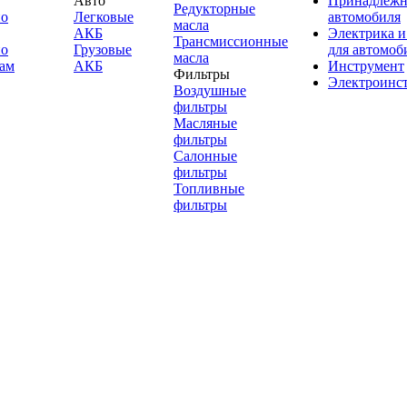
Авто
Принадлежн
Редукторные
по
Легковые
автомобиля
масла
АКБ
Электрика и
Трансмиссионные
по
Грузовые
для автомоб
масла
ам
АКБ
Инструмент
Фильтры
Электроинс
Воздушные
фильтры
Масляные
фильтры
Салонные
фильтры
Топливные
фильтры