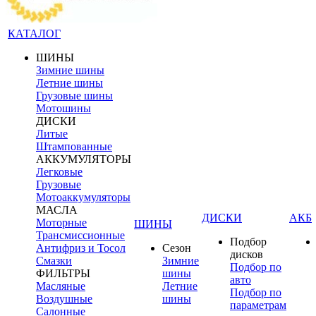
КАТАЛОГ
ШИНЫ
Зимние шины
Летние шины
Грузовые шины
Мотошины
ДИСКИ
Литые
Штампованные
АККУМУЛЯТОРЫ
Легковые
Грузовые
Мотоаккумуляторы
МАСЛА
ДИСКИ
АКБ
Моторные
ШИНЫ
Трансмиссионные
Подбор
Антифриз и Тосол
Сезон
дисков
Смазки
Зимние
Подбор по
ФИЛЬТРЫ
шины
авто
Масляные
Летние
Подбор по
Воздушные
шины
параметрам
Салонные