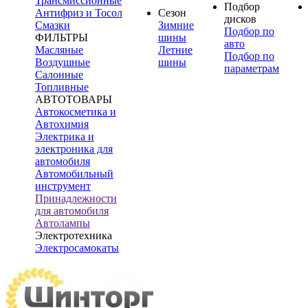
Трансмиссионные
Подбор
Антифриз и Тосол
Сезон
дисков
Смазки
Зимние
Подбор по
ФИЛЬТРЫ
шины
авто
Масляные
Летние
Подбор по
Воздушные
шины
параметрам
Салонные
Топливные
АВТОТОВАРЫ
Автокосметика и
Автохимия
Электрика и
электроника для
автомобиля
Автомобильный
инструмент
Принадлежности
для автомобиля
Автолампы
Электротехника
Электросамокаты