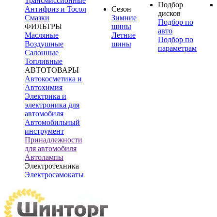
Трансмиссионные
Подбор
Антифриз и Тосол
Сезон
дисков
Смазки
Зимние
Подбор по
ФИЛЬТРЫ
шины
авто
Масляные
Летние
Подбор по
Воздушные
шины
параметрам
Салонные
Топливные
АВТОТОВАРЫ
Автокосметика и
Автохимия
Электрика и
электроника для
автомобиля
Автомобильный
инструмент
Принадлежности
для автомобиля
Автолампы
Электротехника
Электросамокаты