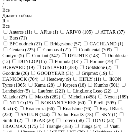
/
Все
Диаметр обода
R
Все
Antares (
11
)
APlus (
1
)
ARIVO (
105
)
ATTAR (
37
)
Bars (
71
)
BFGoodrich (
21
)
Bridgestone (
57
)
CACHLAND (
1
)
Centara (
225
)
Compasal (
21
)
Continental (
309
)
Contyre (
5
)
Cordiant (
347
)
DELINTE (
143
)
Doublestar
(
12
)
DUNLOP (
15
)
Formula (
131
)
Fortune (
79
)
FORWARD (
19
)
GISLAVED (
383
)
Goldstone (
2
)
Goodride (
26
)
GOODYEAR (
31
)
Gripmax (
19
)
HANKOOK (
704
)
Headway (
9
)
HIFLY (
11
)
IKON
Tyres (
1065
)
Kama (
28
)
Kapsen (
18
)
Kumho (
501
)
Landspider (
5
)
Laufenn (
221
)
LingLong Leao (
22
)
Matador (
27
)
Maxxis (
282
)
Michelin (
458
)
Nexen (
169
)
NITTO (
15
)
NOKIAN TYRES (
60
)
Pirelli (
595
)
Razi (
3
)
Roadcruza (
66
)
Roadstone (
76
)
Royal Black
(
220
)
SAILUN (
144
)
Sailun RoadX (
78
)
SKY (
1
)
Sunfull (
2
)
TIGAR (
20
)
Torero (
58
)
TOYO (
24
)
TRACMAX (
175
)
Triangle (
183
)
Tunga (
34
)
Viatti