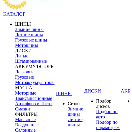
КАТАЛОГ
ШИНЫ
Зимние шины
Летние шины
Грузовые шины
Мотошины
ДИСКИ
Литые
Штампованные
АККУМУЛЯТОРЫ
Легковые
Грузовые
Мотоаккумуляторы
МАСЛА
ДИСКИ
АКБ
Моторные
ШИНЫ
Трансмиссионные
Подбор
Антифриз и Тосол
Сезон
дисков
Смазки
Зимние
Подбор по
ФИЛЬТРЫ
шины
авто
Масляные
Летние
Подбор по
Воздушные
шины
параметрам
Салонные