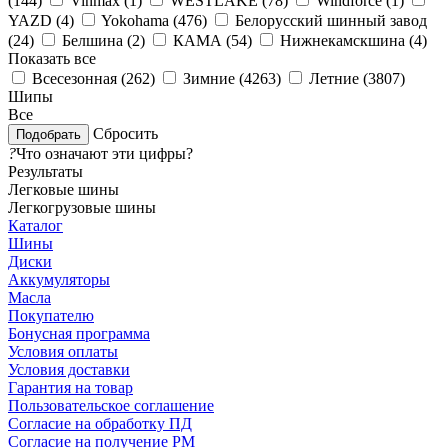
(
144
)
Vinmax (
1
)
WESTLAKE (
78
)
Windforce (
1
)
YAZD (
4
)
Yokohama (
476
)
Белорусский шинный завод
(
24
)
Белшина (
2
)
КАМА (
54
)
Нижнекамскшина (
4
)
Показать все
Всесезонная (
262
)
Зимние (
4263
)
Летние (
3807
)
Шипы
Все
Сбросить
?
Что означают эти цифры?
Результаты
Легковые шины
Легкогрузовые шины
Каталог
Шины
Диски
Аккумуляторы
Масла
Покупателю
Бонусная программа
Условия оплаты
Условия доставки
Гарантия на товар
Пользовательское соглашение
Согласие на обработку ПД
Согласие на получение РМ